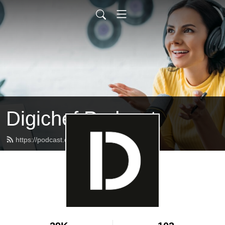
Digichef Podcast
https://podcast.digichef.cz/feed.xml