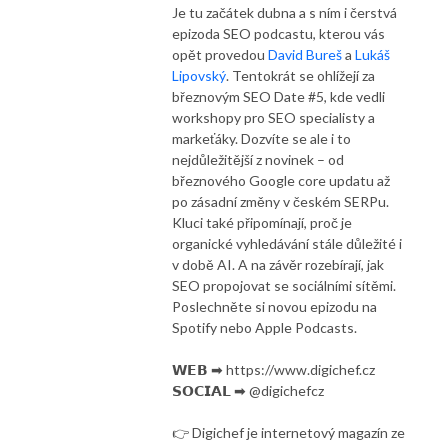
Je tu začátek dubna a s ním i čerstvá
epizoda SEO podcastu, kterou vás
opět provedou
David Bureš
a
Lukáš
Lipovský
. Tentokrát se ohlížejí za
březnovým SEO Date #5, kde vedli
workshopy pro SEO specialisty a
markeťáky. Dozvíte se ale i to
nejdůležitější z novinek – od
březnového Google core updatu až
po zásadní změny v českém SERPu.
Kluci také připomínají, proč je
organické vyhledávání stále důležité i
v době AI. A na závěr rozebírají, jak
SEO propojovat se sociálními sítěmi.
Poslechněte si novou epizodu na
Spotify nebo Apple Podcasts.
𝗪𝗘𝗕 ➡ https://www.digichef.cz
𝗦𝗢𝗖𝗜𝗔𝗟 ➡ @digichefcz
👉 Digichef je internetový magazín ze