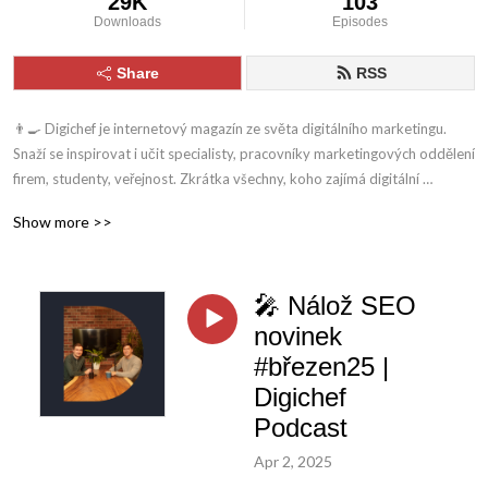
29K
103
Downloads
Episodes
Share
RSS
👨‍🍳 Digichef je internetový magazín ze světa digitálního marketingu. 
Snaží se inspirovat i učit specialisty, pracovníky marketingových oddělení 
firem, studenty, veřejnost. Zkrátka všechny, koho zajímá digitální 
marketing a touží zjistit, jak se co dělá.

Show more >>
🎤 Nálož SEO
 📧 Na vaše feedbacky, připomínky, názory a komentáře se těšíme na: 
redakce@digichef.cz
novinek
#březen25 |
Digichef
Podcast
Apr 2, 2025