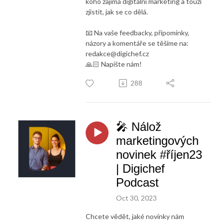
koho zajímá digitální marketing a touží
zjistit, jak se co dělá.
📧 Na vaše feedbacky, připomínky,
názory a komentáře se těšíme na:
redakce@digichef.cz
🙏🏻 Napište nám!
288
🎤 Nálož
marketingových
novinek #říjen23
| Digichef
Podcast
Oct 30, 2023
Chcete vědět, jaké novinky nám