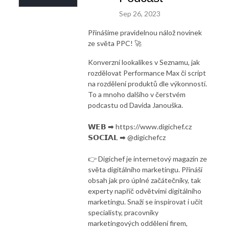
Sep 26, 2023
Přinášíme pravidelnou nálož novinek
ze světa PPC! 🚀
Konverzní lookalikes v Seznamu, jak
rozdělovat Performance Max či script
na rozdělení produktů dle výkonností.
To a mnoho dalšího v čerstvém
podcastu od Davida Janouška.
𝗪𝗘𝗕 ➡ https://www.digichef.cz
𝗦𝗢𝗖𝗜𝗔𝗟 ➡ @digichefcz
👉 Digichef je internetový magazín ze
světa digitálního marketingu. Přináší
obsah jak pro úplné začátečníky, tak
experty napříč odvětvími digitálního
marketingu. Snaží se inspirovat i učit
specialisty, pracovníky
marketingových oddělení firem,