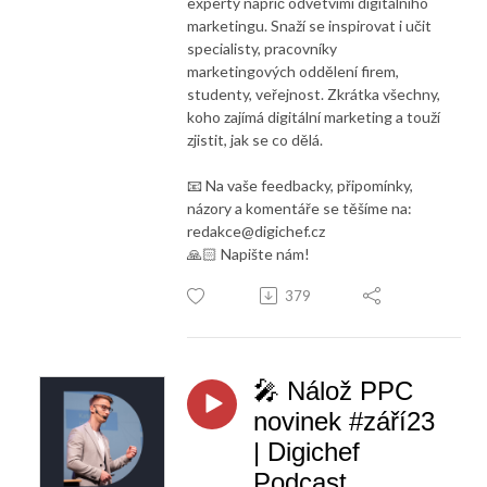
experty napříč odvětvími digitálního
marketingu. Snaží se inspirovat i učit
specialisty, pracovníky
marketingových oddělení firem,
studenty, veřejnost. Zkrátka všechny,
koho zajímá digitální marketing a touží
zjistit, jak se co dělá.
📧 Na vaše feedbacky, připomínky,
názory a komentáře se těšíme na:
redakce@digichef.cz
🙏🏻 Napište nám!
379
🎤 Nálož PPC
novinek #září23
| Digichef
Podcast