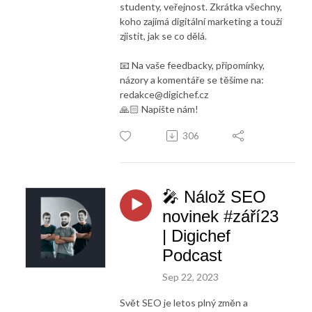
studenty, veřejnost. Zkrátka všechny,
koho zajímá digitální marketing a touží
zjistit, jak se co dělá.
📧 Na vaše feedbacky, připomínky,
názory a komentáře se těšíme na:
redakce@digichef.cz
🙏🏻 Napište nám!
306
🎤 Nálož SEO
novinek #září23
| Digichef
Podcast
Sep 22, 2023
Svět SEO je letos plný změn a