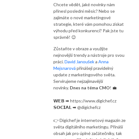
Chcete vědět, jaké novinky nám
přinesl poslední měsíc? Nebo se
zajímáte o nové marketingové
strategie, které vám pomohou získat
výhodu před konkurencí? Pak jste tu
správně! 😉
Zůstaňte v obraze a využijte
nejnovější trendy a nástroje pro svou
práci.
David Janoušek
a
Anna
Mejsnarová
přinášejí pravidelný
update z marketingového světa.
Servírujeme nejzajímavější
novinky.
Dnes na téma CMO
! 💼
𝗪𝗘𝗕 ➡ https://www.digichef.cz
𝗦𝗢𝗖𝗜𝗔𝗟 ➡ @digichefcz
👉 Digichef je internetový magazín ze
světa digitálního marketingu. Přináší
obsah jak pro úplné začátečníky, tak