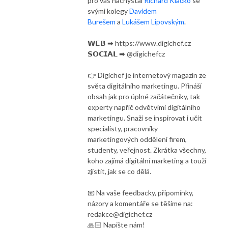
pro vás nachystal
Richard Klačko
se
svými kolegy
Davidem
Burešem
a
Lukášem Lipovským
.
𝗪𝗘𝗕 ➡ https://www.digichef.cz
𝗦𝗢𝗖𝗜𝗔𝗟 ➡ @digichefcz
👉 Digichef je internetový magazín ze
světa digitálního marketingu. Přináší
obsah jak pro úplné začátečníky, tak
experty napříč odvětvími digitálního
marketingu. Snaží se inspirovat i učit
specialisty, pracovníky
marketingových oddělení firem,
studenty, veřejnost. Zkrátka všechny,
koho zajímá digitální marketing a touží
zjistit, jak se co dělá.
📧 Na vaše feedbacky, připomínky,
názory a komentáře se těšíme na:
redakce@digichef.cz
🙏🏻 Napište nám!