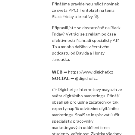
Přinášíme pravidelnou nálož novinek
ze světa PPC! Tentokrát na téma
Black Friday a kreativy. 🚀
Připravili jste se dostatečně na Black
Friday? Vytrácí se z reklam po čase
efektivnost? Nahradí specialisty AI?
To a mnoho dalšího v čerstvém
podcastu od Davida a Honzy
Janouška.
𝗪𝗘𝗕 ➡ https://www.digichef.cz
𝗦𝗢𝗖𝗜𝗔𝗟 ➡ @digichefcz
👉 Digichef je internetový magazín ze
světa digitálního marketingu. Přináší
obsah jak pro úplné začátečníky, tak
experty napříč odvětvími digitálního
marketingu. Snaží se inspirovat i učit
specialisty, pracovníky
marketingových oddělení firem,
studenty, veřejnost. Zkrátka všechny,