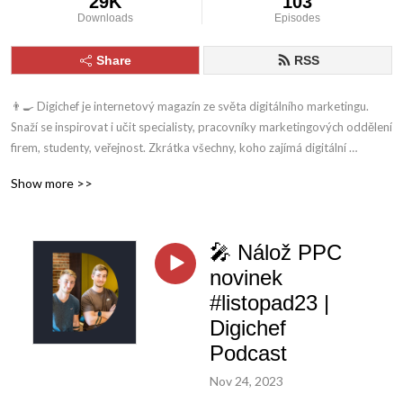
29K
103
Downloads
Episodes
Share
RSS
👨‍🍳 Digichef je internetový magazín ze světa digitálního marketingu. 
Snaží se inspirovat i učit specialisty, pracovníky marketingových oddělení 
firem, studenty, veřejnost. Zkrátka všechny, koho zajímá digitální 
marketing a touží zjistit, jak se co dělá.

Show more >>
🎤 Nálož PPC
 📧 Na vaše feedbacky, připomínky, názory a komentáře se těšíme na: 
redakce@digichef.cz
novinek
#listopad23 |
Digichef
Podcast
Nov 24, 2023