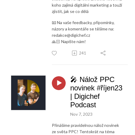
koho zajímá digitální marketing a touží
zjistit, jak se co dělá
📧 Na vaše feedbacky, připomínky,
názory a komentáře se těšíme na:
redakce@digichef.cz
🙏🏻 Napište nám!
241
🎤 Nálož PPC
novinek #říjen23
| Digichef
Podcast
Nov 7, 2023
Přinášíme pravidelnou nálož novinek
ze světa PPC! Tentokrát na téma