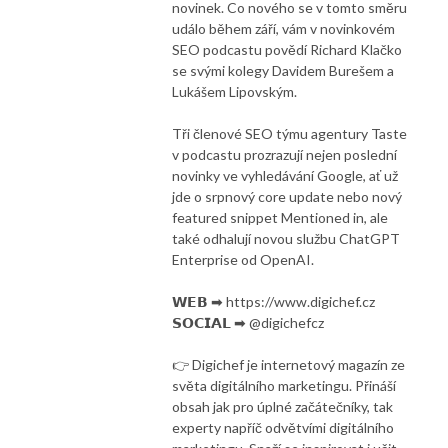
novinek. Co nového se v tomto směru
událo během září, vám v novinkovém
SEO podcastu povědí Richard Klačko
se svými kolegy Davidem Burešem a
Lukášem Lipovským.
Tři členové SEO týmu agentury Taste
v podcastu prozrazují nejen poslední
novinky ve vyhledávání Google, ať už
jde o srpnový core update nebo nový
featured snippet Mentioned in, ale
také odhalují novou službu ChatGPT
Enterprise od OpenAI.
𝗪𝗘𝗕 ➡ https://www.digichef.cz
𝗦𝗢𝗖𝗜𝗔𝗟 ➡ @digichefcz
👉 Digichef je internetový magazín ze
světa digitálního marketingu. Přináší
obsah jak pro úplné začátečníky, tak
experty napříč odvětvími digitálního