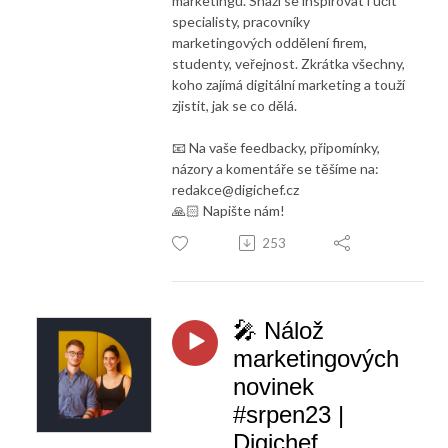
marketingu. Snaží se inspirovat i učit
specialisty, pracovníky
marketingových oddělení firem,
studenty, veřejnost. Zkrátka všechny,
koho zajímá digitální marketing a touží
zjistit, jak se co dělá.
📧 Na vaše feedbacky, připomínky,
názory a komentáře se těšíme na:
redakce@digichef.cz
🙏🏻 Napište nám!
253
🎤 Nálož
marketingových
novinek
#srpen23 |
Digichef