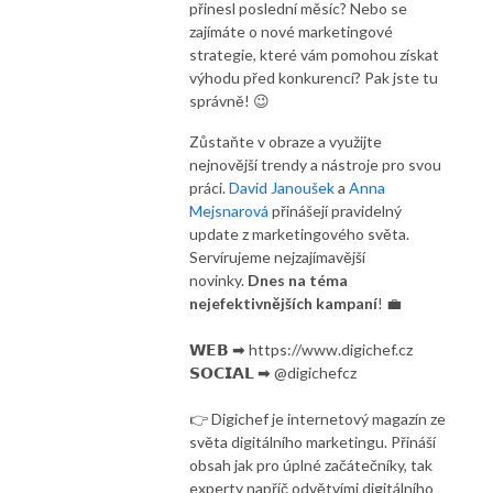
přinesl poslední měsíc? Nebo se
zajímáte o nové marketingové
strategie, které vám pomohou získat
výhodu před konkurencí? Pak jste tu
správně! 😉
Zůstaňte v obraze a využijte
nejnovější trendy a nástroje pro svou
práci.
David Janoušek
a
Anna
Mejsnarová
přinášejí pravidelný
update z marketingového světa.
Servírujeme nejzajímavější
novinky.
Dnes na téma
nejefektivnějších kampaní
! 💼
𝗪𝗘𝗕 ➡ https://www.digichef.cz
𝗦𝗢𝗖𝗜𝗔𝗟 ➡ @digichefcz
👉 Digichef je internetový magazín ze
světa digitálního marketingu. Přináší
obsah jak pro úplné začátečníky, tak
experty napříč odvětvími digitálního