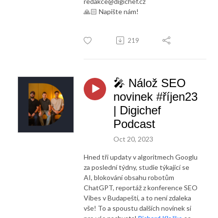
redakce@digichef.cz
🙏🏻 Napište nám!
219
🎤 Nálož SEO
novinek #říjen23
| Digichef
Podcast
Oct 20, 2023
Hned tři updaty v algoritmech Googlu
za poslední týdny, studie týkající se
AI, blokování obsahu robotům
ChatGPT, reportáž z konference SEO
Vibes v Budapešti, a to není zdaleka
vše! To a spoustu dalších novinek si