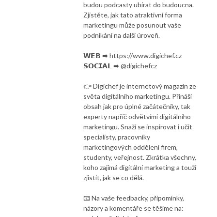
budou podcasty ubírat do budoucna.
Zjistěte, jak tato atraktivní forma
marketingu může posunout vaše
podnikání na další úroveň.
𝗪𝗘𝗕 ➡ https://www.digichef.cz
𝗦𝗢𝗖𝗜𝗔𝗟 ➡ @digichefcz
👉 Digichef je internetový magazín ze
světa digitálního marketingu. Přináší
obsah jak pro úplné začátečníky, tak
experty napříč odvětvími digitálního
marketingu. Snaží se inspirovat i učit
specialisty, pracovníky
marketingových oddělení firem,
studenty, veřejnost. Zkrátka všechny,
koho zajímá digitální marketing a touží
zjistit, jak se co dělá.
📧 Na vaše feedbacky, připomínky,
názory a komentáře se těšíme na: