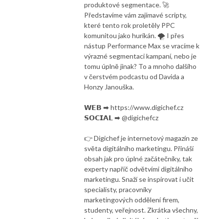
produktové segmentace. 🚀
Představíme vám zajímavé scripty,
které tento rok proletěly PPC
komunitou jako hurikán. 🌪️ I přes
nástup Performance Max se vracíme k
výrazné segmentaci kampaní, nebo je
tomu úplně jinak? To a mnoho dalšího
v čerstvém podcastu od Davida a
Honzy Janouška.
𝗪𝗘𝗕 ➡ https://www.digichef.cz
𝗦𝗢𝗖𝗜𝗔𝗟 ➡ @digichefcz
👉 Digichef je internetový magazín ze
světa digitálního marketingu. Přináší
obsah jak pro úplné začátečníky, tak
experty napříč odvětvími digitálního
marketingu. Snaží se inspirovat i učit
specialisty, pracovníky
marketingových oddělení firem,
studenty, veřejnost. Zkrátka všechny,