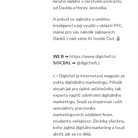
mnoho dalšího v čerstvém podcastu
od Davida a Honzy Janouška.
A pokud se zajímáte o umělou
inteligenci a její využití v oblasti PPC,
máme pro vás několik zajímavých
článků z naší série AI Inside Out. 🤖
𝗪𝗘𝗕 ➡ https://www.digichef.cz
𝗦𝗢𝗖𝗜𝗔𝗟 ➡ @digichefcz
👉 Digichef je internetový magazín ze
světa digitálního marketingu. Přináší
obsah jak pro úplné začátečníky, tak
experty napříč odvětvími digitálního
marketingu. Snaží se inspirovat i učit
specialisty, pracovníky
marketingových oddělení firem,
studenty, veřejnost. Zkrátka všechny,
koho zajímá digitální marketing a touží
zjistit, jak se co dělá.