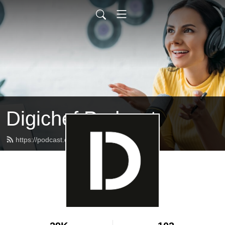
Digichef Podcast
https://podcast.digichef.cz/feed.xml