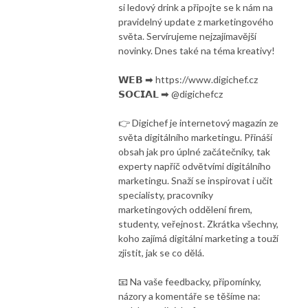
si ledový drink a připojte se k nám na
pravidelný update z marketingového
světa. Servírujeme nejzajímavější
novinky. Dnes také na téma kreativy!
𝗪𝗘𝗕 ➡ https://www.digichef.cz
𝗦𝗢𝗖𝗜𝗔𝗟 ➡ @digichefcz
👉 Digichef je internetový magazín ze
světa digitálního marketingu. Přináší
obsah jak pro úplné začátečníky, tak
experty napříč odvětvími digitálního
marketingu. Snaží se inspirovat i učit
specialisty, pracovníky
marketingových oddělení firem,
studenty, veřejnost. Zkrátka všechny,
koho zajímá digitální marketing a touží
zjistit, jak se co dělá.
📧 Na vaše feedbacky, připomínky,
názory a komentáře se těšíme na: