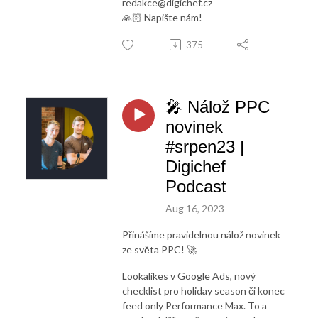
redakce@digichef.cz
🙏🏻 Napište nám!
375
🎤 Nálož PPC
novinek
#srpen23 |
Digichef
Podcast
Aug 16, 2023
Přinášíme pravidelnou nálož novinek
ze světa PPC! 🚀
Lookalikes v Google Ads, nový
checklist pro holiday season či konec
feed only Performance Max. To a